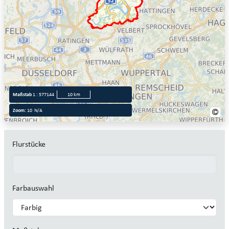
1 : 577144
10 km
10
N/A
Flurstücke
Farbauswahl