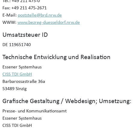
Tel.: +49 211 475-0
Fax: +49 211 475-2671
E-Mail:
poststelle@brd.nrw.de
WWW:
www.bezreg-duesseldorf.nrw.de
Umsatzsteuer ID
DE 119651740
Technische Entwicklung und Realisation
Essener Systemhaus
CISS TDI GmbH
Barbarossastraße 36a
53489 Sinzig
Grafische Gestaltung / Webdesign; Umsetzung:
Presse- und Kommunikationsamt
Essener Systemhaus
CISS TDI GmbH